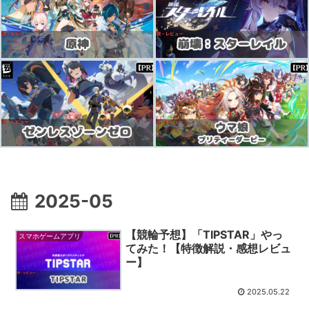
2025-05
【競輪予想】「TIPSTAR」やっ
スマホゲームアプリ
てみた！【特徴解説・感想レビュ
ー】
2025.05.22