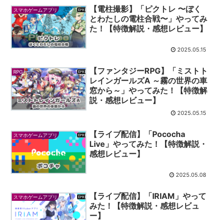
【電柱撮影】「ピクトレ 〜ぼく
スマホゲームアプリ
とわたしの電柱合戦〜」やってみ
た！【特徴解説・感想レビュー】
2025.05.15
【ファンタジーRPG】「ミストト
RPG
レインガールズA ～霧の世界の車
窓から～」やってみた！【特徴解
説・感想レビュー】
2025.05.15
【ライブ配信】「Pococha
スマホゲームアプリ
Live」やってみた！【特徴解説・
感想レビュー】
2025.05.08
【ライブ配信】「IRIAM」やって
スマホゲームアプリ
みた！【特徴解説・感想レビュ
ー】