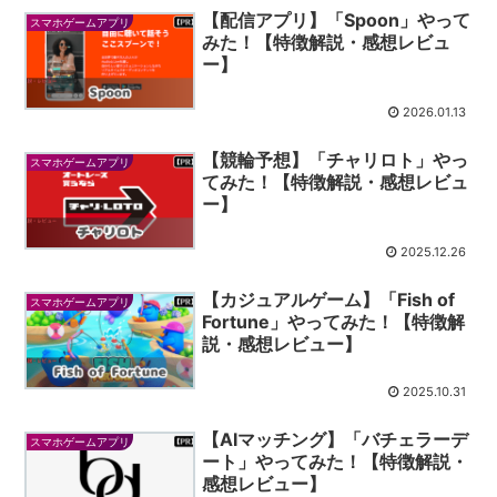
【配信アプリ】「Spoon」やって
スマホゲームアプリ
みた！【特徴解説・感想レビュ
ー】
2026.01.13
【競輪予想】「チャリロト」やっ
スマホゲームアプリ
てみた！【特徴解説・感想レビュ
ー】
2025.12.26
【カジュアルゲーム】「Fish of
スマホゲームアプリ
Fortune」やってみた！【特徴解
説・感想レビュー】
2025.10.31
【AIマッチング】「バチェラーデ
スマホゲームアプリ
ート」やってみた！【特徴解説・
感想レビュー】