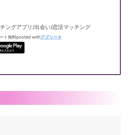
チングアプリ/出会い/恋活マッチング
ート
無料
posted with
アプリーチ
！