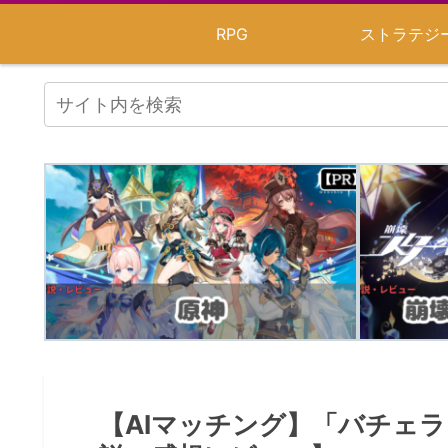
RPG
ストラテジ
【AIマッチング】「バチェ