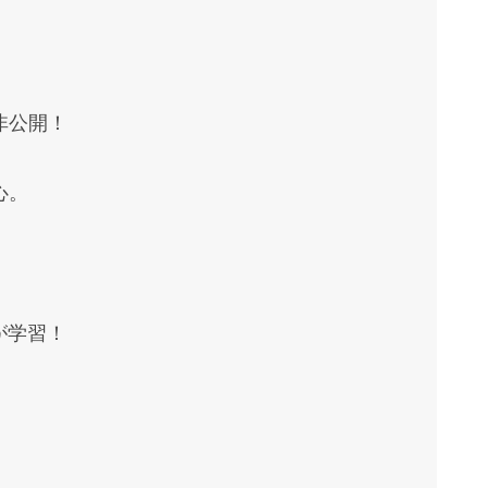
非公開！
心。
が学習！