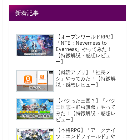
新着記事
【オープンワールドRPG】
「NTE：Neverness to
Everness」やってみた！
【特徴解説・感想レビュ
ー】
【就活アプリ】「社長メ
シ」やってみた！【特徴解
説・感想レビュー】
【バグった三国？】「バグ
三国志～群虫無双」やって
みた！【特徴解説・感想レ
ビュー】
【本格RPG】「アークナイ
ツ：エンドフィールド」や