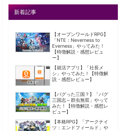
新着記事
【オープンワールドRPG】
「NTE：Neverness to
Everness」やってみた！
【特徴解説・感想レビュ
ー】
【就活アプリ】「社長メ
シ」やってみた！【特徴解
説・感想レビュー】
【バグった三国？】「バグ
三国志～群虫無双」やって
みた！【特徴解説・感想レ
ビュー】
【本格RPG】「アークナイ
ツ：エンドフィールド」や