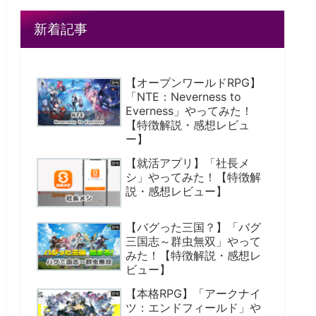
新着記事
【オープンワールドRPG】
「NTE：Neverness to
Everness」やってみた！
【特徴解説・感想レビュ
ー】
【就活アプリ】「社長メ
シ」やってみた！【特徴解
説・感想レビュー】
【バグった三国？】「バグ
三国志～群虫無双」やって
みた！【特徴解説・感想レ
ビュー】
【本格RPG】「アークナイ
ツ：エンドフィールド」や