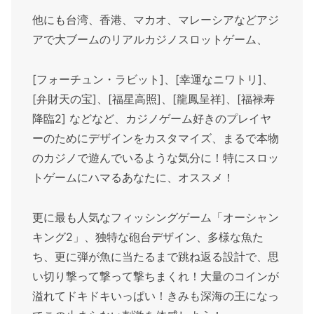
他にも台湾、香港、マカオ、マレーシアなどアジ
アで大ブームのリアルカジノスロットゲーム、
[フォーチュン・ラビット]、[幸運なニワトリ]、
[弁財天の宝]、[福星高照]、[龍鳳呈祥]、[福禄寿
降臨2] などなど、カジノゲーム好きのプレイヤ
ーのためにデザインをカスタマイズ、まるで本物
のカジノで遊んでいるような気分に！特にスロッ
トゲームにハマるあなたに、オススメ！
更に最も人気なフィッシングゲーム「オーシャン
キング2」、独特な砲台デザイン、多様な魚た
ち、更に弾が魚に当たるまで跳ね返る設計で、思
い切り撃って撃って撃ちまくれ！大量のコインが
溢れてドキドキいっぱい！きみも深海の王になっ