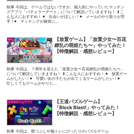
執事 今回は、ゲームではないですが、個人的にやっていたマッチン
グアプリ「バチェラーデート」について解説いていきますね！ ⬇︎こ
んな人におすすめ！ ◾️ 出会いがほしい！◾️ メールのやり取りが苦
手！◾️ マッチングが確実に...
【放置ゲーム】「放置少女〜百花
RPG
繚乱の萌姫たち〜」やってみた！
【特徴解説・感想レビュー】
執事 今回は、７周年を迎えた「放置少女〜百花繚乱の萌姫たち〜」
について解説していきますね！ ⬇︎こんな人におすすめ！ ◾️ 放置ゲー
ムがしたい！◾️ 可愛い女の子たちが出てくるゲームがしたい！◾️
忙しくてもゲームがやりた...
【王道パズルゲーム】
スマホゲームアプリ
「Block Blast!」やってみた！
【特徴解説・感想レビュー】
執事 今回は、暇つぶしや脳トレにぴったりのパズルゲーム