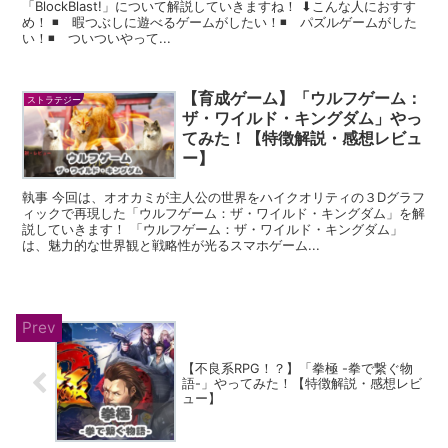
「BlockBlast!」について解説していきますね！ ⬇︎こんな人におすす
め！ ◾️ 暇つぶしに遊べるゲームがしたい！◾️ パズルゲームがした
い！◾️ ついついやって...
【育成ゲーム】「ウルフゲーム：
ストラテジー
ザ・ワイルド・キングダム」やっ
てみた！【特徴解説・感想レビュ
ー】
執事 今回は、オオカミが主人公の世界をハイクオリティの３Dグラフ
ィックで再現した「ウルフゲーム：ザ・ワイルド・キングダム」を解
説していきます！ 「ウルフゲーム：ザ・ワイルド・キングダム」
は、魅力的な世界観と戦略性が光るスマホゲーム...
【不良系RPG！？】「拳極 -拳で繋ぐ物
語-」やってみた！【特徴解説・感想レビ
ュー】