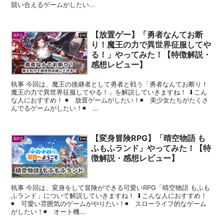
競い合えるゲームがしたい...
【放置ゲー】「勇者なんてお断
RPG
り！魔王の力で異世界征服してや
る！」やってみた！【特徴解説・
感想レビュー】
執事 今回は、魔王の後継者として勇者と戦う「勇者なんてお断り！
魔王の力で異世界征服してやる！」を解説していきますね！ ⬇︎こん
な人におすすめ！ ◾️ 放置ゲームがしたい！◾️ 美少女たちがたくさ
んでるゲームがしたい！◾️ ...
【変身冒険RPG】「晴空物語 も
RPG
ふもふランド」やってみた！【特
徴解説・感想レビュー】
執事 今回は、変身をして冒険ができる可愛いRPG「晴空物語 もふも
ふランド」について解説していきますね！ ⬇︎こんな人におすすめ！
◾️ 可愛い雰囲気のゲームがやりたい！◾️ スローライフ的なゲーム
がしたい！◾️ オート機...