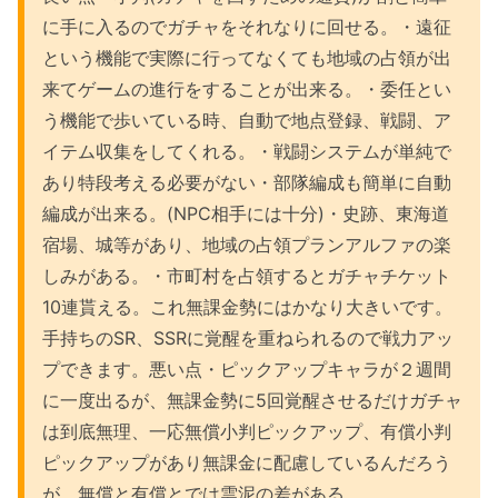
に手に入るのでガチャをそれなりに回せる。・遠征
という機能で実際に行ってなくても地域の占領が出
来てゲームの進行をすることが出来る。・委任とい
う機能で歩いている時、自動で地点登録、戦闘、ア
イテム収集をしてくれる。・戦闘システムが単純で
あり特段考える必要がない・部隊編成も簡単に自動
編成が出来る。(NPC相手には十分)・史跡、東海道
宿場、城等があり、地域の占領プランアルファの楽
しみがある。・市町村を占領するとガチャチケット
10連貰える。これ無課金勢にはかなり大きいです。
手持ちのSR、SSRに覚醒を重ねられるので戦力アッ
プできます。悪い点・ピックアップキャラが２週間
に一度出るが、無課金勢に5回覚醒させるだけガチャ
は到底無理、一応無償小判ピックアップ、有償小判
ピックアップがあり無課金に配慮しているんだろう
が、無償と有償とでは雲泥の差がある。