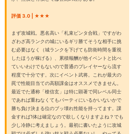
評価 3.0 | ★
★★
まず攻城戦。悪名高い「札束ビンタ合戦」ですがわ
ざわざ高ランクの城にいるギリ勝てそうな相手に挑
む必要はなく（城ランクを下げても防衛時間を重視
したほうが稼げる）、累積報酬が他イベントと比べ
ていいわけでもないので普通のプレイヤーなら流す
程度で十分です。次にイベント武将。これが最大の
罠で性能目当ての高額課金はオススメできません。
最近でた通称「槍信玄」は特に顕著で同レベル同士
であれば重ねなくてもパーティにいるかいないかで
勝ち負け決まる位のブッ壊れ性能を持ってます。課
金すれば1体は確定なので欲しくなりますよね？でも
少し冷静に考えましょう。最初に書いたように攻城
戦では必ずしも強い奴と戦う必要ないし、やってる