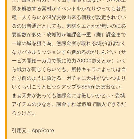
限を解放する素材がイベントをかなりやっても各兵
種一人くらいが限界交換出来る個数が設定されてい
るのは普通だとしても、素材クエとかが無いのに必
要個数が多め・攻城戦が無課金〜重（廃）課金まで
一緒の城を狙う為、無課金者が取れる城がほぼなく
なりパネルミッションすら進めるのがしんどい（サ
ービス開始一カ月で既に戦力70000超えとか）いく
ら戦力が同じくらいでも、所持キャラによっては当
たり前のように負ける・ガチャに天井がないつまり
いくら引こうとピックアップやSSRがほぼ出ない。
まぁ天井があっても無課金には厳しいかと…・委城
アイテムの少なさ。課金すれば追加で購入できるだ
ろうけど…
引用元：AppStore