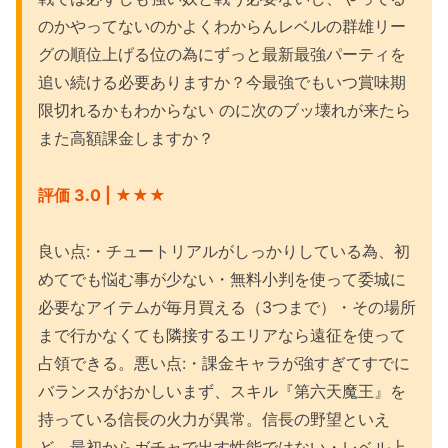
のかやってないのかよくわからんレベルの群雄リー
グの順位上げる位の為にずっと最新最強パーティを
追い続ける必要ありますか？今最強でもいつ賞味期
限切れるかもわからない のに次のブッ壊れが来たら
また高額課金しますか？
評価 3.0 | ★
★★
良い点:・チュートリアルがしっかりしている為、初
めてでも悩む事が少ない・無料小判を使って委城に
必要なアイテムが毎月買える（3つまで）・その場所
まで行かなくても隣接するエリアなら遠征を使って
占領できる。悪い点:・課金キャラが強すぎてすでに
バランスがおかしいまず、スキル『第六天魔王』を
持っている信長の火力が異常。信長の野望といえ
ど、最初からガチャで出す性能ではない・レベル上