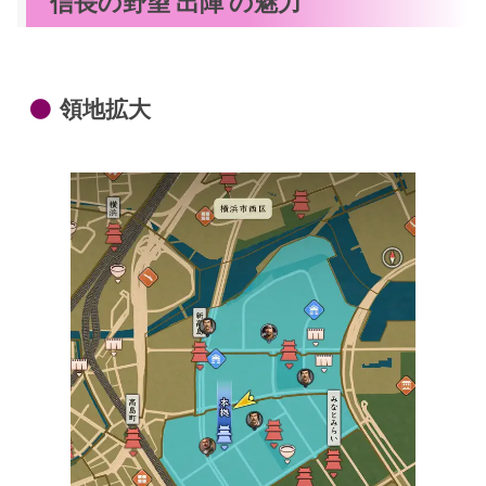
信長の野望 出陣 の魅力
領地拡大