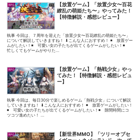
【放置ゲーム】「放置少女〜百花
RPG
繚乱の萌姫たち〜」やってみた！
【特徴解説・感想レビュー】
執事 今回は、７周年を迎えた「放置少女〜百花繚乱の萌姫たち〜」
について解説していきますね！ ⬇︎こんな人におすすめ！ ◾️ 放置ゲー
ムがしたい！◾️ 可愛い女の子たちが出てくるゲームがしたい！◾️
忙しくてもゲームがやりた...
【放置ゲーム】「熱戦少女」やっ
RPG
てみた！【特徴解説・感想レビュ
ー】
執事 今回は、毎日30分で楽しめるゲーム「熱戦少女」について解説
していきますね！ ⬇︎こんな人におすすめ！ ◾️ 放置ゲームがしたい！
◾️ 可愛い女の子たちが出てくるゲームがしたい！◾️ 隙間時間にコ
ツコツ進めたい！ ...
【新世界MMO】「ツリーオブセ
RPG