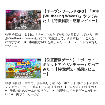
【オープンワールドRPG】「鳴潮
RPG
(Wuthering Waves)」やってみ
た！【特徴解説・感想レビュー】
執事 今回は、5/23にリリースされたばかりで大注目されている「鳴
潮(Wuthering Waves)」について解説していきますね！ ⬇︎こんな人
におすすめ！ ◾️ 本格的なRPGを楽しみたい！◾️ ワールド探索をし
たい！...
【位置情報ゲーム】「ポニット
シミュレーション
ポケットアドベンチャー」やって
みた！【特徴解説・感想レビュ
ー】
執事 今回は、車中で子供が楽しく遊べる「ポニット ポケットアドベ
ンチャー」について解説していきますね！ ⬇︎こんな人におすすめ！
◾️ 子供向けのゲームが知りたい！◾️ 移動中にできるゲームがした
い！◾️ 街づくりゲームが...