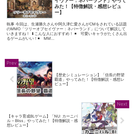
イヴァー：ネバーランド」やって
みた！【特徴解説・感想レビュ
ー】
執事 今回は、生瀬勝久さんや阿久津仁愛さんがCMをされている話題
のMMO「ツリーオブセイヴァー：ネバーランド」について解説して
いきますね！ ⬇︎こんな人におすすめ！ ◾️ 可愛いキャラがたくさん出
るゲームがいい！◾️ MM...
【歴史シミュレーション】「信長の野望
覇道」やってみた！【特徴解説・感想レ
ビュー】
【キャラ育成BLゲーム】「NU: カーニバ
ル – Bliss」やってみた！【特徴解説・感
想レビュー】