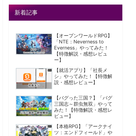
新着記事
【オープンワールドRPG】
「NTE：Neverness to
Everness」やってみた！
【特徴解説・感想レビュ
ー】
【就活アプリ】「社長メ
シ」やってみた！【特徴解
説・感想レビュー】
【バグった三国？】「バグ
三国志～群虫無双」やって
みた！【特徴解説・感想レ
ビュー】
【本格RPG】「アークナイ
ツ：エンドフィールド」や