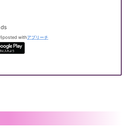
ds
料
posted with
アプリーチ
？