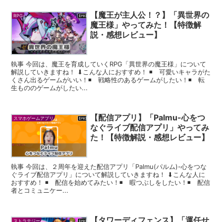
【魔王が主人公！？】「異世界の
RPG
魔王様」やってみた！【特徴解
説・感想レビュー】
執事 今回は、魔王を育成していくRPG「異世界の魔王様」について
解説していきますね！ ⬇︎こんな人におすすめ！ ◾️ 可愛いキャラがた
くさん出るゲームがいい！◾️ 戦略性のあるゲームがしたい！◾️ 転
生もののゲームがしたい...
【配信アプリ】「Palmu-心をつ
スマホゲームアプリ
なぐライブ配信アプリ」やってみ
た！【特徴解説・感想レビュー】
執事 今回は、２周年を迎えた配信アプリ「Palmu(パルム)-心をつな
ぐライブ配信アプリ」について解説していきますね！ ⬇︎こんな人に
おすすめ！ ◾️ 配信を始めてみたい！◾️ 暇つぶしをしたい！◾️ 配信
者とコミュニケー...
【タワーディフェンス】「運任せ
ストラテジー