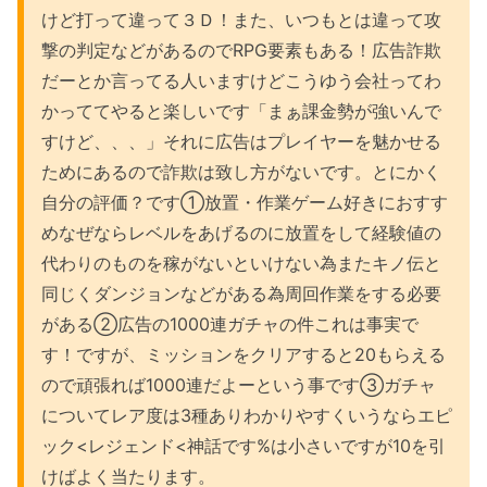
けど打って違って３Ｄ！また、いつもとは違って攻
撃の判定などがあるのでRPG要素もある！広告詐欺
だーとか言ってる人いますけどこうゆう会社ってわ
かっててやると楽しいです「まぁ課金勢が強いんで
すけど、、、」それに広告はプレイヤーを魅かせる
ためにあるので詐欺は致し方がないです。とにかく
自分の評価？です①放置・作業ゲーム好きにおすす
めなぜならレベルをあげるのに放置をして経験値の
代わりのものを稼がないといけない為またキノ伝と
同じくダンジョンなどがある為周回作業をする必要
がある②広告の1000連ガチャの件これは事実で
す！ですが、ミッションをクリアすると20もらえる
ので頑張れば1000連だよーという事です③ガチャ
についてレア度は3種ありわかりやすくいうならエピ
ック<レジェンド<神話です%は小さいですが10を引
けばよく当たります。