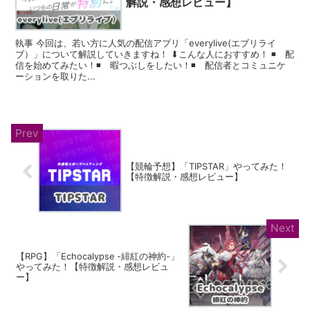
解説・感想レビュー】
執事 今回は、若い方に人気の配信アプリ「everylive(エブリライ
ブ）」について解説していきますね！ ⬇︎こんな人におすすめ！ ◾️ 配
信を始めてみたい！◾️ 暇つぶしをしたい！◾️ 配信者とコミュニケ
ーションを取りた...
【競輪予想】「TIPSTAR」やってみた！
【特徴解説・感想レビュー】
【RPG】「Echocalypse -緋紅の神約-」
やってみた！【特徴解説・感想レビュ
ー】