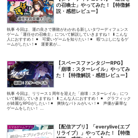
の召喚士」やってみた！【特徴解
説・感想レビュー】
執事 今回は、運の良さで勝敗がわかれる新しいタワーディフェンス
ゲーム「運任せの召喚士」について解説していきますね！ ⬇︎こんな
人におすすめ！ ◾️ 可愛いゲームを知りたい！◾️ 暇つぶしになるゲ
ームがしたい！◾️ 運要素が...
【スペースファンタジーRPG】
RPG
「崩壊：スターレイル」やってみ
た！【特徴解説・感想レビュー】
執事 今回は、リリース１周年を迎えた「崩壊：スターレイル」につ
いて解説していきますね！ ⬇︎こんな人におすすめ！ ◾️ グラフィック
が綺麗なRPGがしたい！◾️ 爽快なバトルがいい！◾️ 声優が豪華な
ゲームをしたい！ ...
【配信アプリ】「everylive(エブ
スマホゲームアプリ
リライブ）」やってみた！【特徴