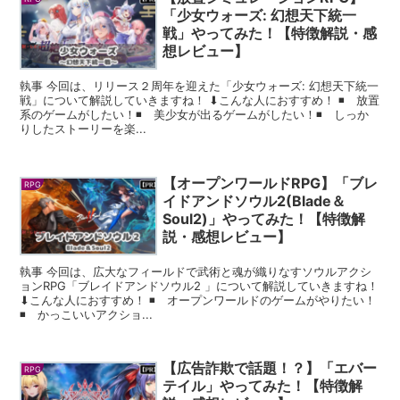
「少女ウォーズ: 幻想天下統一
戦」やってみた！【特徴解説・感
想レビュー】
執事 今回は、リリース２周年を迎えた「少女ウォーズ: 幻想天下統一
戦」について解説していきますね！ ⬇︎こんな人におすすめ！ ◾️ 放置
系のゲームがしたい！◾️ 美少女が出るゲームがしたい！◾️ しっか
りしたストーリーを楽...
【オープンワールドRPG】「ブレ
RPG
イドアンドソウル2(Blade＆
Soul2)」やってみた！【特徴解
説・感想レビュー】
執事 今回は、広大なフィールドで武術と魂が織りなすソウルアクシ
ョンRPG「ブレイドアンドソウル2 」について解説していきますね！
⬇︎こんな人におすすめ！ ◾️ オープンワールドのゲームがやりたい！
◾️ かっこいいアクショ...
【広告詐欺で話題！？】「エバー
RPG
テイル」やってみた！【特徴解