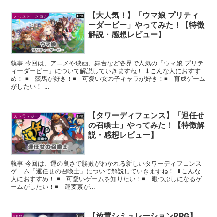
【大人気！】「ウマ娘 プリティ
シミュレーション
ーダービー」やってみた！【特徴
解説・感想レビュー】
執事 今回は、アニメや映画、舞台など各界で人気の「ウマ娘 プリテ
ィーダービー」について解説していきますね！ ⬇︎こんな人におすす
め！ ◾️ 競馬が好き！◾️ 可愛い女の子キャラが好き！◾️ 育成ゲーム
がしたい！ ...
【タワーディフェンス】「運任せ
ストラテジー
の召喚士」やってみた！【特徴解
説・感想レビュー】
執事 今回は、運の良さで勝敗がわかれる新しいタワーディフェンス
ゲーム「運任せの召喚士」について解説していきますね！ ⬇︎こんな
人におすすめ！ ◾️ 可愛いゲームを知りたい！◾️ 暇つぶしになるゲ
ームがしたい！◾️ 運要素が...
【放置シミュレーションRPG】
RPG