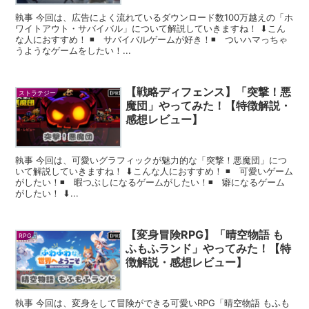
執事 今回は、広告によく流れているダウンロード数100万越えの「ホ
ワイトアウト・サバイバル」について解説していきますね！ ⬇︎こん
な人におすすめ！ ◾️ サバイバルゲームが好き！◾️ ついハマっちゃ
うようなゲームをしたい！...
【戦略ディフェンス】「突撃！悪
ストラテジー
魔団」やってみた！【特徴解説・
感想レビュー】
執事 今回は、可愛いグラフィックが魅力的な「突撃！悪魔団」につ
いて解説していきますね！ ⬇︎こんな人におすすめ！ ◾️ 可愛いゲーム
がしたい！◾️ 暇つぶしになるゲームがしたい！◾️ 癖になるゲーム
がしたい！ ⬇...
【変身冒険RPG】「晴空物語 も
RPG
ふもふランド」やってみた！【特
徴解説・感想レビュー】
執事 今回は、変身をして冒険ができる可愛いRPG「晴空物語 もふも