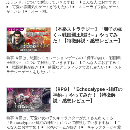
ふランド」について解説していきますね！ ⬇︎こんな人におすすめ！
◾️ 可愛い雰囲気のゲームがやりたい！◾️ スローライフ的なゲーム
がしたい！◾️ オート機...
【本格ストラテジー】「獅子の如
ストラテジー
く～戦国覇王戦記～」やってみ
た！【特徴解説・感想レビュー】
執事 今回は、戦国シミュレーションゲームの「獅子の如く～戦国覇
王戦記～」について解説していきますね！ ⬇︎こんな人におすすめ！
◾️ 戦国武将が好き！◾️ 綺麗なグラフィックで楽しみたい！◾️ スト
ラテジーゲームをしたい！...
【RPG】「Echocalypse -緋紅の
RPG
神約-」やってみた！【特徴解
説・感想レビュー】
執事 今回は、可愛い女の子のキャラクターがたくさん出てくる
「Echocalypse -緋紅の神約-」について解説していきますね！ ⬇︎こ
んな人におすすめ！ ◾️ RPGゲームが好き！◾️ キャラクターが可愛