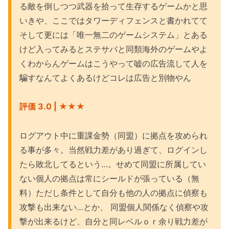
る敵を倒しつつ武器を拾って生存するゲームかと思
いきや、ここではタワーディフェンスと書かれてて
そして更には「唯一無二のゲームシステム」とある
けど入ってみるとステサバと同類海外のゲームやよ
くわからんゲームはこうやって嘘の広告流して人を
騙すなんてよくあるけどコレは広告と別物やん
評価 3.0 | ★★★
ログアウト中に重課金勢（同盟）に拠点を攻められ
る事が多々。当然戦力差があり過ぎて、ログインし
たら敗北してるという…。せめて同盟に所属してい
ない個人の拠点は常にシールドが張っている（無
料）ただし条件として自分も他の人の拠点に偵察も
攻撃も出来ない…とか、 同盟個人関係なく偵察や攻
撃が出来るけど、自分と同レベルｏｒ余り戦力差が